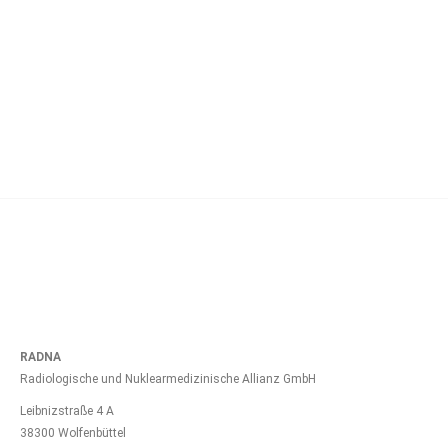
Das Mammographie-Screening in BS-Stöckheim
zieht um!
28. Februar 2023
RADNA
Radiologische und Nuklearmedizinische Allianz GmbH
Leibnizstraße 4 A
38300 Wolfenbüttel