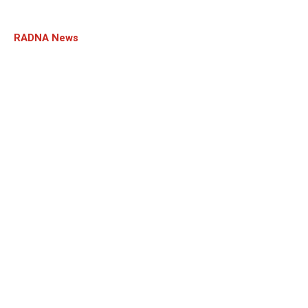
RADNA News
Drei neue 1,5-Tesla-MRT-Systeme an allen
Standorten vom radiologie.zentrum.nordharz:
Siemens MAGNETOM Altea setzt neue Maßstäbe