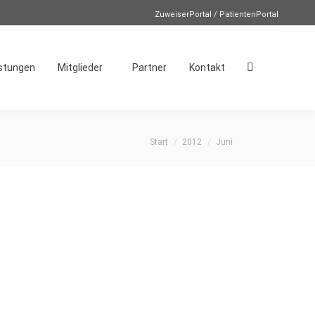
ZuweiserPortal / PatientenPortal
istungen
Mitglieder
Partner
Kontakt
Search:
Sie befinden sich hier:
Start
2012
Juni