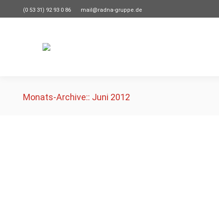
(0 53 31) 92 93 0 86
mail@radna-gruppe.de
Monats-Archive::
Juni 2012