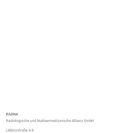
Das Mammographie-Screening in BS-Stöckheim
zieht um!
28. Februar 2023
RADNA
Radiologische und Nuklearmedizinische Allianz GmbH
Leibnizstraße 4 A