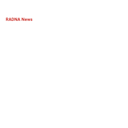
RADNA News
Drei neue 1,5-Tesla-MRT-Systeme an allen
Standorten vom radiologie.zentrum.nordharz: