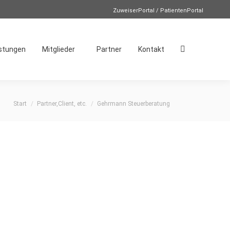
ZuweiserPortal / PatientenPortal
istungen
Mitglieder
Partner
Kontakt
Search:
Sie befinden sich hier:
Start
Partner,Client, etc.
Gehrmann Steuerberatung