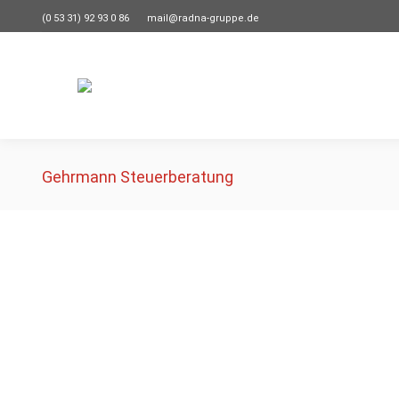
(0 53 31) 92 93 0 86
mail@radna-gruppe.de
Gehrmann Steuerberatung