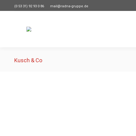
(0 53 31) 92 93 0 86
mail@radna-gruppe.de
Kusch & Co