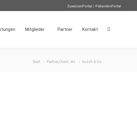
ZuweiserPortal / PatientenPortal
istungen
Mitglieder
Partner
Kontakt
Search:
Sie befinden sich hier:
Start
Partner,Client, etc.
Kusch & Co