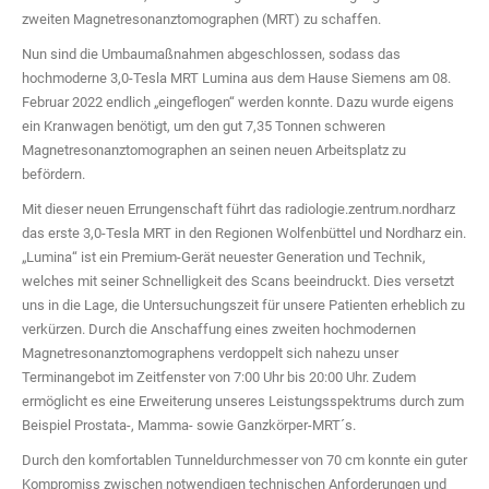
zweiten Magnetresonanztomographen (MRT) zu schaffen.
Nun sind die Umbaumaßnahmen abgeschlossen, sodass das
hochmoderne 3,0-Tesla MRT Lumina aus dem Hause Siemens am 08.
Februar 2022 endlich „eingeflogen“ werden konnte. Dazu wurde eigens
ein Kranwagen benötigt, um den gut 7,35 Tonnen schweren
Magnetresonanztomographen an seinen neuen Arbeitsplatz zu
befördern.
Mit dieser neuen Errungenschaft führt das radiologie.zentrum.nordharz
das erste 3,0-Tesla MRT in den Regionen Wolfenbüttel und Nordharz ein.
„Lumina“ ist ein Premium-Gerät neuester Generation und Technik,
welches mit seiner Schnelligkeit des Scans beeindruckt. Dies versetzt
uns in die Lage, die Untersuchungszeit für unsere Patienten erheblich zu
verkürzen. Durch die Anschaffung eines zweiten hochmodernen
Magnetresonanztomographens verdoppelt sich nahezu unser
Terminangebot im Zeitfenster von 7:00 Uhr bis 20:00 Uhr. Zudem
ermöglicht es eine Erweiterung unseres Leistungsspektrums durch zum
Beispiel Prostata-, Mamma- sowie Ganzkörper-MRT´s.
Durch den komfortablen Tunneldurchmesser von 70 cm konnte ein guter
Kompromiss zwischen notwendigen technischen Anforderungen und